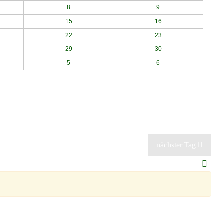
8
9
15
16
22
23
29
30
5
6
nächster Tag