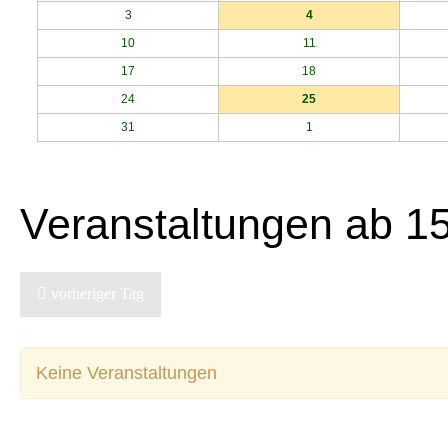
3
4
10
11
17
18
24
25
31
1
Veranstaltungen ab 1
vorheriger Tag
Keine Veranstaltungen