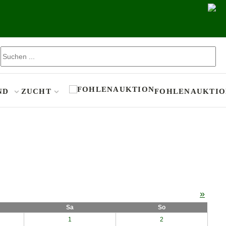
Suchen ...
ND
ZUCHT
FOHLENAUKTIO
»
Sa
So
1
2